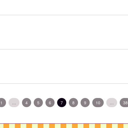
（こ
1
…
4
5
6
7
8
9
10
…
38
の
ペ
ー
ジ）